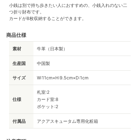
小銭は別で持ち歩きたい人におすすめの、小銭入れのない二
つ折り財布です。
カードが8枚収納することができます。
商品仕様
素材
牛革（日本製）
生産国
中国製
サイズ
W:11cm×H:9.5cm×D:1cm
札室:2
仕様
カード室:8
ポケット:2
付属品
アクアスキュータム専用化粧箱