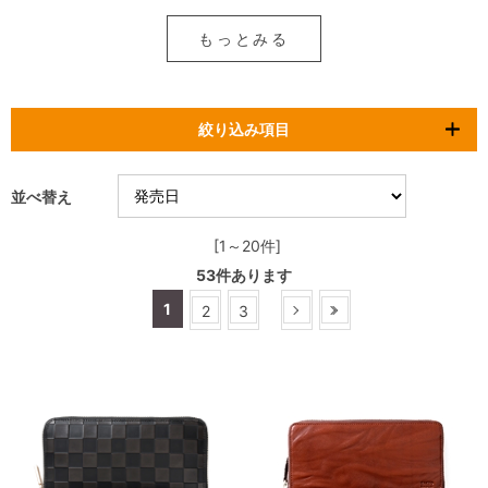
もっとみる
絞り込み項目
並べ替え
[1～20件]
53
件あります
1
2
3