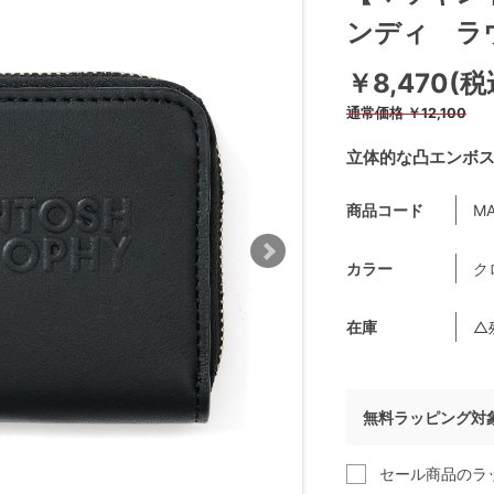
ンディ ラ
￥8,470(税
通常価格
￥12,100
立体的な凸エンボ
商品コード
MA
カラー
ク
在庫
△
無料ラッピング対
セール商品のラ