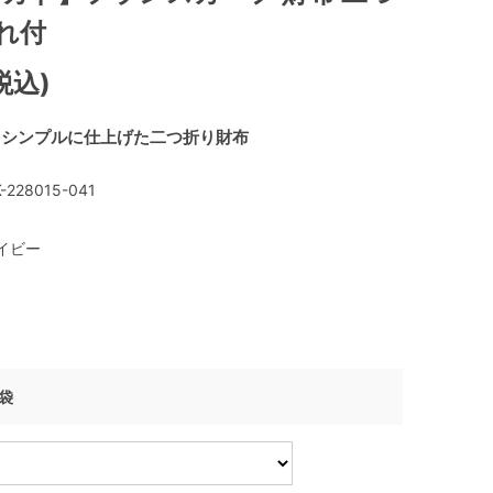
れ付
税込)
をシンプルに仕上げた二つ折り財布
-228015-041
イビー
げ袋