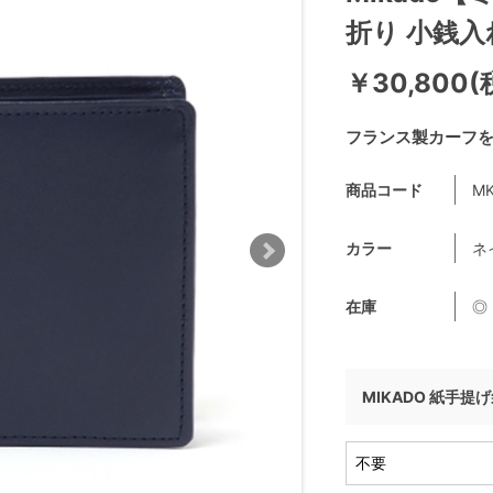
折り 小銭入
￥30,800(
フランス製カーフ
商品コード
MK
カラー
ネ
在庫
◎
MIKADO 紙手提