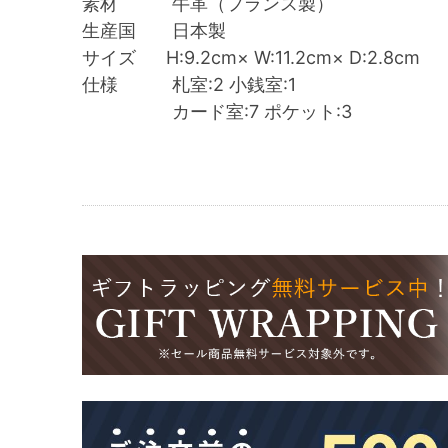
素材 牛革（フランス製）
生産国 日本製
サイズ H:9.2cm× W:11.2cm× D:2.8cm
仕様 札室:2 小銭室:1
カード室:7 ポケット:3