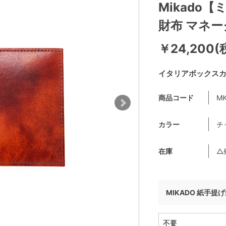
Mikado
財布 マネー
￥24,200(
イタリアボックス
商品コード
MK
カラー
チ
在庫
△
MIKADO 紙手提