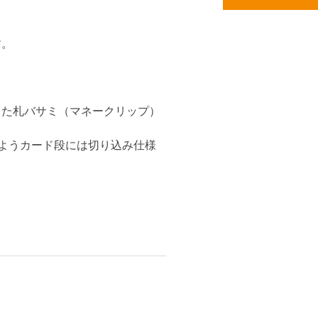
す。
した札バサミ（マネークリップ）
ようカード段には切り込み仕様