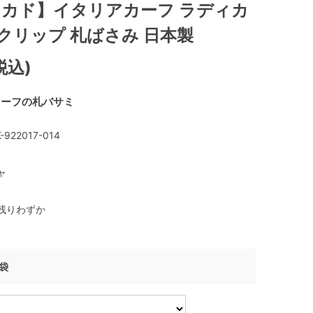
【ミカド】イタリアカーフ ラディカ
クリップ 札ばさみ 日本製
税込)
カーフの札バサミ
-922017-014
ャ
残りわずか
げ袋