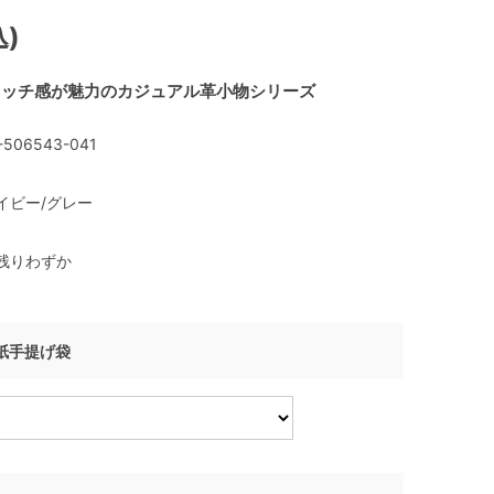
込)
タッチ感が魅力のカジュアル革小物シリーズ
-506543-041
イビー/グレー
残りわずか
I 紙手提げ袋