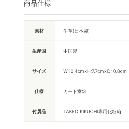
商品仕様
素材
牛革(日本製)
生産国
中国製
サイズ
W:10.4cm×H:7.7cm×D: 0.8cm
仕様
カード室:3
付属品
TAKEO KIKUCHI専用化粧箱