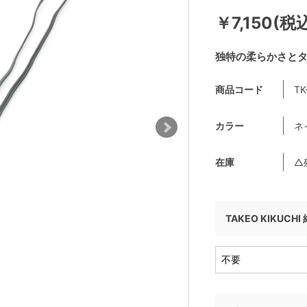
￥7,150(税
独特の柔らかさと
商品コード
TK
カラー
ネ
在庫
△
TAKEO KIKUCH