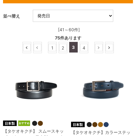
並べ替え
[41～60件]
75
件あります
3
1
2
4
【タケオキクチ】 スムースキッ
【タケオキクチ】カラーステッ