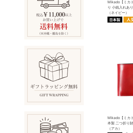
Mikado【ミ
り 小銭入れあ
（ネイビー）
Mikado【ミ
本製 二つ折り
（アカ）