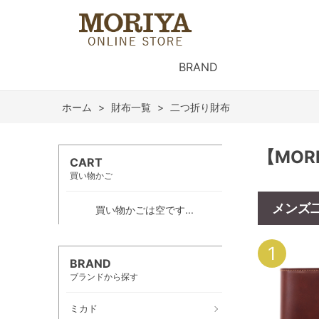
BRAND
ホーム
>
財布一覧
>
二つ折り財布
【MO
CART
買い物かご
メンズ
買い物かごは空です...
1
BRAND
ブランドから探す
ミカド