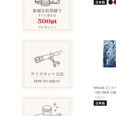
Mikado【ミ
つ折り財布 小
（コン）