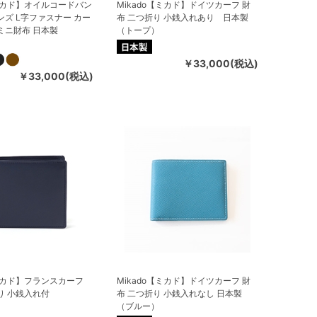
【ミカド】オイルコードバン
Mikado【ミカド】ドイツカーフ 財
ンズ L字ファスナー カー
布 二つ折り 小銭入れあり 日本製
ミニ財布 日本製
（トープ）
￥33,000(税込)
￥33,000(税込)
【ミカド】フランスカーフ
Mikado【ミカド】ドイツカーフ 財
り 小銭入れ付
布 二つ折り 小銭入れなし 日本製
）
（ブルー）