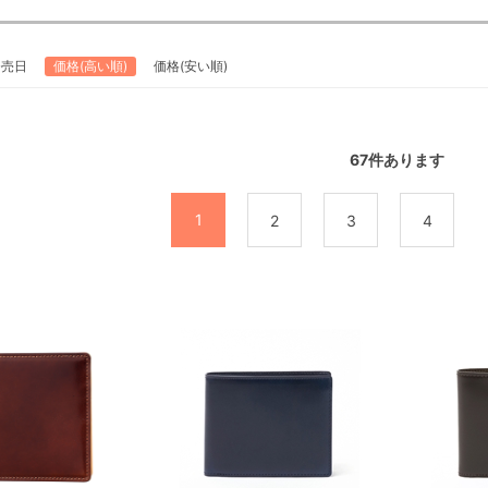
発売日
価格(高い順)
価格(安い順)
67
件あります
1
2
3
4