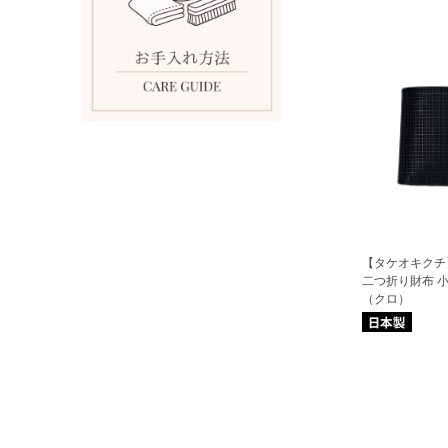
【タケオキクチ
二つ折り財布 
（クロ）