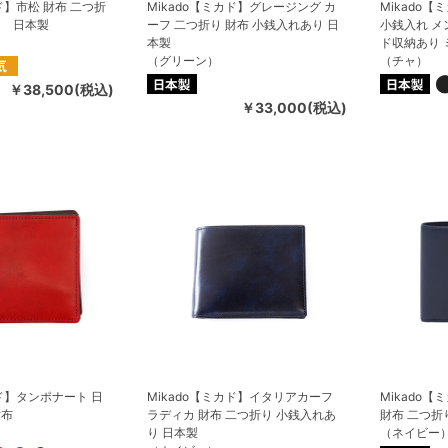
カド】市松 財布 二つ折
Mikado【ミカド】グレージング カ
Mikado
り 日本製
ーフ 二つ折り 財布 小銭入れあり 日
小銭入れ メ
本製
ド収納あり 
（グリーン）
（チャ）
￥38,500(税込)
￥33,000(税込)
カド】タンポナート 日
Mikado【ミカド】イタリアカーフ
Mikado
財布
ラディカ 財布 二つ折り 小銭入れあ
財布 二つ折
り 日本製
（ネイビー