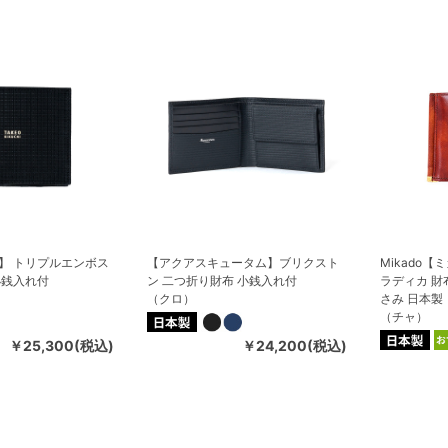
】 トリプルエンボス
【アクアスキュータム】ブリクスト
Mikado
小銭入れ付
ン 二つ折り財布 小銭入れ付
ラディカ 財
（クロ）
さみ 日本製
（チャ）
￥25,300(税込)
￥24,200(税込)