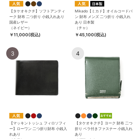
【タケオキクチ】ソフトアンティ
Mikado【ミカド】オイルコードバ
ーク 財布 二つ折り 小銭入れあり
ン 財布 メンズ 二つ折り 小銭入れ
国産レザー
あり 日本製
（ネイビー）
（チャ）
￥11,000(税込)
￥45,100(税込)
3
4
【マッキントッシュ フィロソフィ
【タケオキクチ】ヨーク 財布 二つ
ー】ローワン 二つ折り財布 小銭入
折り ベラ付きファスナー 小銭入れ
れあり
あり